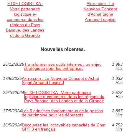
ETXE LOGISTIKA :
Akrro.com : Le
Votre partenaire
Nouveau Concept
logistique e-
d'Achat Signé
commerce dans les
Armand Lospied
régions du Pays
Basque, des Landes
et de la Gironde
Nouvelles récentes.
25/12/2025
Transformer ses outils internes : un enjeu
1 993
stratégique pour les entreprises
Hits
17/5/2025
Akrro.com : Le Nouveau Concept d'Achat
1 932
Signé Armand Lospied
Hits
29/10/2024
ETXE LOGISTIKA : Votre partenaire
2 528
logistique e-commerce dans les régions du
Hits
Pays Basque, des Landes et de la Gironde
17/5/2024
Les 5 principes fondamentaux de la gestion
2 887
de patrimoine pour les débutants
Hits
16/5/2024
Découvrez les incroyables capacités de Chat
4 752
GPT 3 en français
Hits