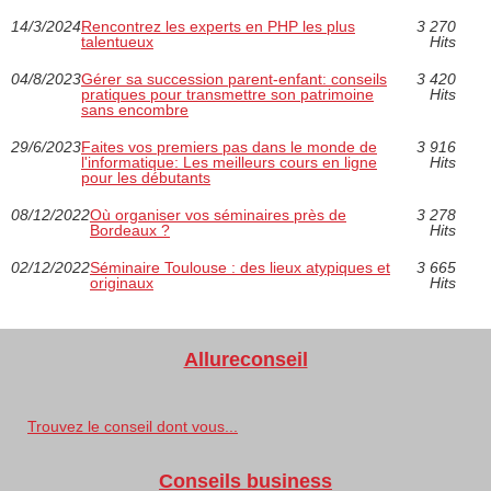
14/3/2024
Rencontrez les experts en PHP les plus
3 270
talentueux
Hits
04/8/2023
Gérer sa succession parent-enfant: conseils
3 420
pratiques pour transmettre son patrimoine
Hits
sans encombre
29/6/2023
Faites vos premiers pas dans le monde de
3 916
l'informatique: Les meilleurs cours en ligne
Hits
pour les débutants
08/12/2022
Où organiser vos séminaires près de
3 278
Bordeaux ?
Hits
02/12/2022
Séminaire Toulouse : des lieux atypiques et
3 665
originaux
Hits
Allureconseil
Trouvez le conseil dont vous...
Conseils business