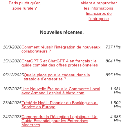
Paris plutôt qu'en
aidant à rapprocher
zone rurale ?
les informations
financières de
l'entreprise
Nouvelles récentes.
16/3/2026
Comment réussir l'intégration de nouveaux
737 Hits
collaborateurs ?
15/1/2026
ChatGPT 5 et ChatGPT 4 en français : le
864 Hits
guide complet des offres professionnelles
05/12/2025
Quelle place pour le cadeau dans la
855 Hits
stratégie d’entreprise ?
16/7/2025
Une Nouvelle Ère pour le Commerce Local
1 681
avec Armand Lospied à Akrro.com
Hits
23/4/2025
Frédéric Noël : Pionnier du Banking-as-a-
1 502
Service en Europe
Hits
24/7/2023
Comprendre la Réception Logistique : Un
4 686
Guide Essentiel pour les Entreprises
Hits
Modernes