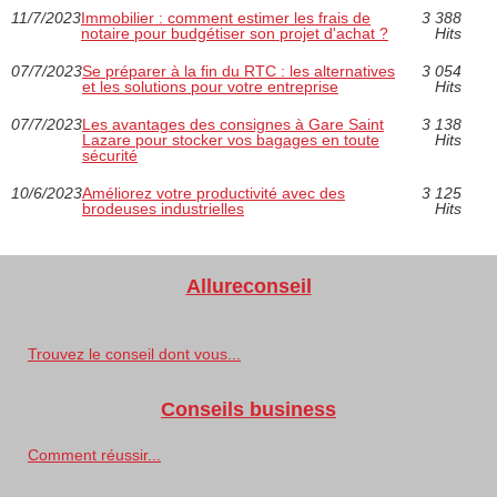
11/7/2023
Immobilier : comment estimer les frais de
3 388
notaire pour budgétiser son projet d'achat ?
Hits
07/7/2023
Se préparer à la fin du RTC : les alternatives
3 054
et les solutions pour votre entreprise
Hits
07/7/2023
Les avantages des consignes à Gare Saint
3 138
Lazare pour stocker vos bagages en toute
Hits
sécurité
10/6/2023
Améliorez votre productivité avec des
3 125
brodeuses industrielles
Hits
Allureconseil
Trouvez le conseil dont vous...
Conseils business
Comment réussir...