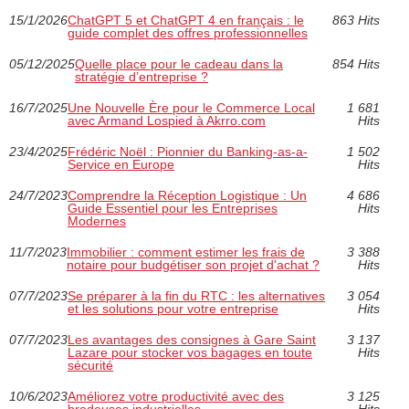
15/1/2026
ChatGPT 5 et ChatGPT 4 en français : le
863 Hits
guide complet des offres professionnelles
05/12/2025
Quelle place pour le cadeau dans la
854 Hits
stratégie d’entreprise ?
16/7/2025
Une Nouvelle Ère pour le Commerce Local
1 681
avec Armand Lospied à Akrro.com
Hits
23/4/2025
Frédéric Noël : Pionnier du Banking-as-a-
1 502
Service en Europe
Hits
24/7/2023
Comprendre la Réception Logistique : Un
4 686
Guide Essentiel pour les Entreprises
Hits
Modernes
11/7/2023
Immobilier : comment estimer les frais de
3 388
notaire pour budgétiser son projet d'achat ?
Hits
07/7/2023
Se préparer à la fin du RTC : les alternatives
3 054
et les solutions pour votre entreprise
Hits
07/7/2023
Les avantages des consignes à Gare Saint
3 137
Lazare pour stocker vos bagages en toute
Hits
sécurité
10/6/2023
Améliorez votre productivité avec des
3 125
brodeuses industrielles
Hits