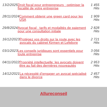
13/2/2025
Droit fiscal pour entrepreneurs : optimiser la
1 455
fiscalité de votre entreprise
Hits
28/11/2024
Comment obtenir une green card pour les
1 909
USA
Hits
29/8/2024
Avocat fiscal : tarifs et modalités de paiement
2 828
pour une consultation initiale
Hits
16/12/2023
Protégez vos droits sur la route avec les
2 721
avocats du cabinet Kirmen et Lefebvre
Hits
03/1/2023
Les conseils juridiques sont essentiels pour
3 056
toute entreprise
Hits
04/11/2022
Propriété intellectuelle: les avocats doivent
2 953
être au fait des dernières nouveautés
Hits
14/12/2021
La nécessité d’engager un avocat spécialisé
2 457
dans le divorce
Hits
Allureconseil