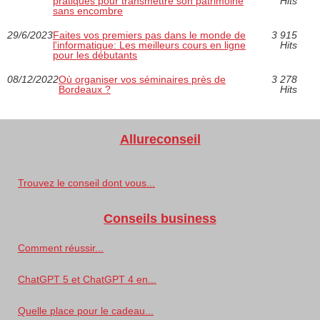
pratiques pour transmettre son patrimoine
Hits
sans encombre
29/6/2023
Faites vos premiers pas dans le monde de
3 915
l'informatique: Les meilleurs cours en ligne
Hits
pour les débutants
08/12/2022
Où organiser vos séminaires près de
3 278
Bordeaux ?
Hits
Allureconseil
Trouvez le conseil dont vous...
Conseils business
Comment réussir...
ChatGPT 5 et ChatGPT 4 en...
Quelle place pour le cadeau...