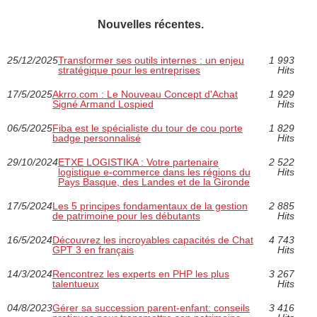
Nouvelles récentes.
25/12/2025
Transformer ses outils internes : un enjeu
1 993
stratégique pour les entreprises
Hits
17/5/2025
Akrro.com : Le Nouveau Concept d'Achat
1 929
Signé Armand Lospied
Hits
06/5/2025
Fiba est le spécialiste du tour de cou porte
1 829
badge personnalisé
Hits
29/10/2024
ETXE LOGISTIKA : Votre partenaire
2 522
logistique e-commerce dans les régions du
Hits
Pays Basque, des Landes et de la Gironde
17/5/2024
Les 5 principes fondamentaux de la gestion
2 885
de patrimoine pour les débutants
Hits
16/5/2024
Découvrez les incroyables capacités de Chat
4 743
GPT 3 en français
Hits
14/3/2024
Rencontrez les experts en PHP les plus
3 267
talentueux
Hits
04/8/2023
Gérer sa succession parent-enfant: conseils
3 416