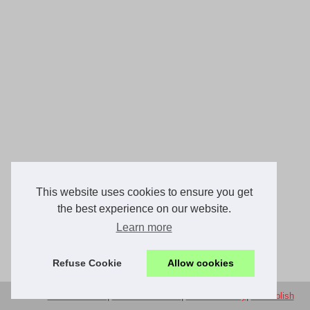
This website uses cookies to ensure you get
the best experience on our website.
Learn more
Refuse Cookie
Allow cookies
© 2026
Allureconseil.fr
|
Liste site internet
|
Cookies Policy
|
eZ Publish