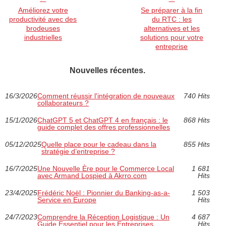
Améliorez votre
Se préparer à la fin
productivité avec des
du RTC : les
brodeuses
alternatives et les
industrielles
solutions pour votre
entreprise
Nouvelles récentes.
16/3/2026
Comment réussir l'intégration de nouveaux
740 Hits
collaborateurs ?
15/1/2026
ChatGPT 5 et ChatGPT 4 en français : le
868 Hits
guide complet des offres professionnelles
05/12/2025
Quelle place pour le cadeau dans la
855 Hits
stratégie d’entreprise ?
16/7/2025
Une Nouvelle Ère pour le Commerce Local
1 681
avec Armand Lospied à Akrro.com
Hits
23/4/2025
Frédéric Noël : Pionnier du Banking-as-a-
1 503
Service en Europe
Hits
24/7/2023
Comprendre la Réception Logistique : Un
4 687
Guide Essentiel pour les Entreprises
Hits