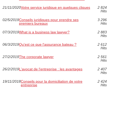
21/11/2020
Votre service juridique en quelques cliques
2 824
Hits
02/5/2019
Conseils juridiques pour prendre ses
3 296
premiers bureaux
Hits
07/3/2019
What is a business law lawyer?
2 883
Hits
06/3/2019
Qu'est ce que l'assurance bateau ?
2 612
Hits
27/2/2019
The corporate lawyer
2 561
Hits
26/2/2019
L'avocat de l'entreprise : les avantages
2 407
Hits
19/11/2018
Conseils pour la domiciliation de votre
2 424
entreprise
Hits