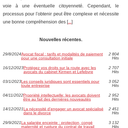
voie à une éventuelle citoyenneté. Cependant, le
processus pour l'obtenir peut être complexe et nécessite
une bonne compréhension des [
...
]
Nouvelles récentes.
29/8/2024
Avocat fiscal : tarifs et modalités de paiement
2 804
pour une consultation initiale
Hits
16/12/2023
Protégez vos droits sur la route avec les
2 707
avocats du cabinet Kirmen et Lefebvre
Hits
03/1/2023
Les conseils juridiques sont essentiels pour
3 052
toute entreprise
Hits
04/11/2022
Propriété intellectuelle: les avocats doivent
2 952
être au fait des dernières nouveautés
Hits
14/12/2021
La nécessité d’engager un avocat spécialisé
2 451
dans le divorce
Hits
29/9/2021
La salariée enceinte : protection, congé
3 132
maternité et rupture du contrat de travail
Hits