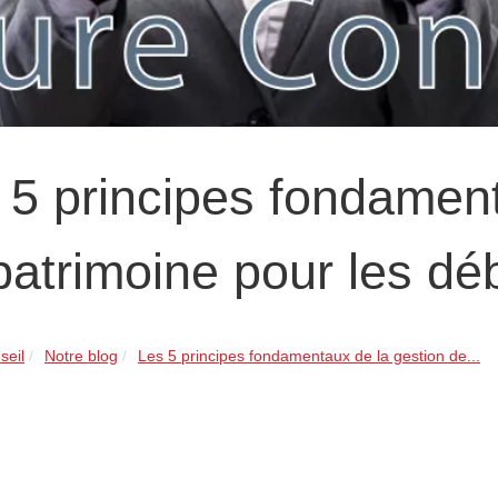
 5 principes fondament
patrimoine pour les dé
seil
Notre blog
Les 5 principes fondamentaux de la gestion de...