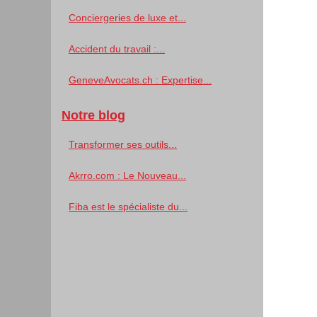
Conciergeries de luxe et...
Accident du travail :...
GeneveAvocats.ch : Expertise...
Notre blog
Transformer ses outils...
Akrro.com : Le Nouveau...
Fiba est le spécialiste du...