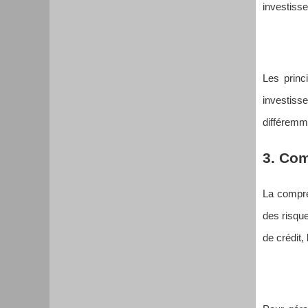
investisse
Les princi
investiss
différemme
3. Com
La compré
des risque
de crédit, 