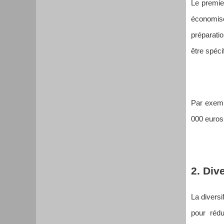
Le premier
économiser
préparatio
être spéci
Par exemp
000 euros 
2. Div
La diversi
pour rédu