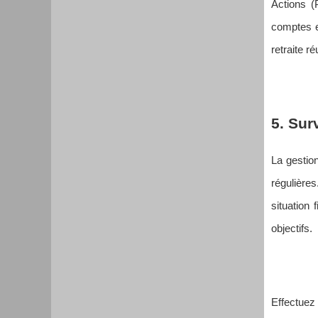
Actions (
comptes et
retraite ré
5. Sur
La gestio
régulière
situation 
objectifs.
Effectuez 