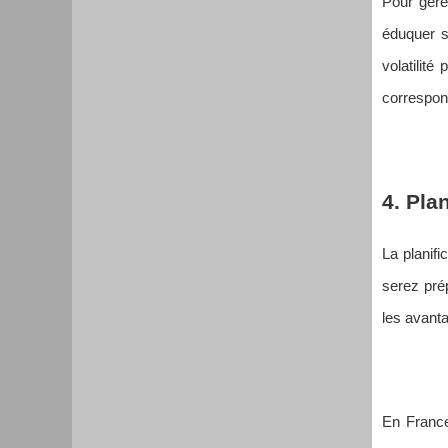
Pour gére
éduquer s
volatilité
correspond
4. Plan
La planifi
serez prép
les avanta
En France