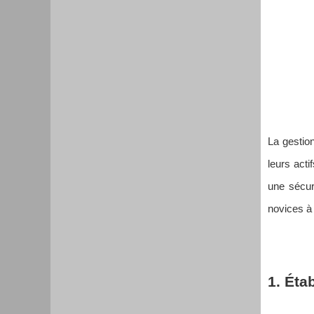
La gestion
leurs acti
une sécur
novices à
1. Étab