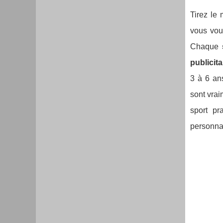
Tirez le 
vous voul
Chaque
publicit
3 à 6 ans
sont vrai
sport pr
personnal