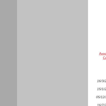
Avoc
Co
16/3/
15/1/
05/12
16/7/