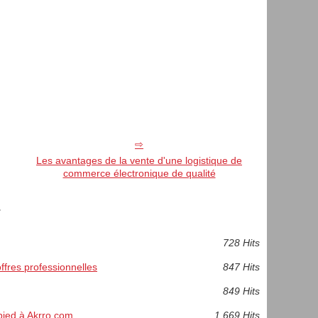
Les avantages de la vente d'une logistique de
commerce électronique de qualité
.
728 Hits
ffres professionnelles
847 Hits
849 Hits
ied à Akrro.com
1 669 Hits