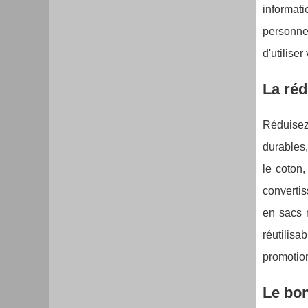
informati
personnes
d'utiliser
La réd
Réduisez 
durables,
le coton,
convertis
en sacs r
réutilisa
promotion
Le bon