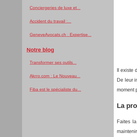
Conciergeries de luxe et...
Accident du travail :...
GeneveAvocats.ch : Expertise...
Notre blog
Transformer ses outils...
Il existe
Akrro.com : Le Nouveau...
De leur i
Fiba est le spécialiste du...
moment p
La pr
Faites l
maintenir