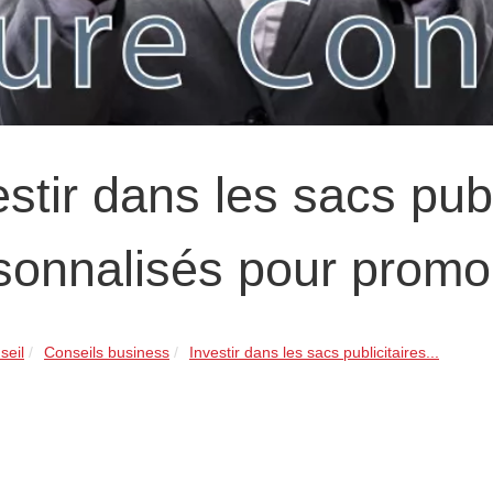
estir dans les sacs publ
sonnalisés pour promou
seil
Conseils business
Investir dans les sacs publicitaires...