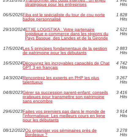
stratégique pour les entreprises
Hits
06/5/2025
Fiba est le spécialiste du tour de cou porte
1 828
badge personnalisé
Hits
29/10/2024
ETXE LOGISTIKA : Votre partenaire
2 521
logistique e-commerce dans les régions du
Hits
Pays Basque, des Landes et de la Gironde
17/5/2024
Les 5 principes fondamentaux de la gestion
2 883
de patrimoine pour les débutants
Hits
16/5/2024
Découvrez les incroyables capacités de Chat
4 742
GPT 3 en français
Hits
14/3/2024
Rencontrez les experts en PHP les plus
3 267
talentueux
Hits
04/8/2023
Gérer sa succession parent-enfant: conseils
3 416
pratiques pour transmettre son patrimoine
Hits
sans encombre
29/6/2023
Faites vos premiers pas dans le monde de
3 914
l'informatique: Les meilleurs cours en ligne
Hits
pour les débutants
08/12/2022
Où organiser vos séminaires près de
3 278
Bordeaux ?
Hits