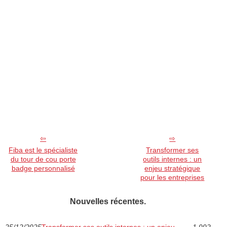
Fiba est le spécialiste
Transformer ses
du tour de cou porte
outils internes : un
badge personnalisé
enjeu stratégique
pour les entreprises
Nouvelles récentes.
25/12/2025
Transformer ses outils internes : un enjeu
1 992