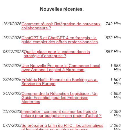
Nouvelles récentes.
16/3/2026
Comment réussir l'intégration de nouveaux
742 Hits
collaborateurs ?
15/1/2026
ChatGPT 5 et ChatGPT 4 en français : le
872 Hits
guide complet des offres professionnelles
05/12/2025
Quelle place pour le cadeau dans la
857 Hits
stratégie d’entreprise ?
16/7/2025
Une Nouvelle Ère pour le Commerce Local
1 685
avec Armand Lospied à Akrro.com
Hits
23/4/2025
Frédéric Noël : Pionnier du Banking-as-a-
1 507
Service en Europe
Hits
24/7/2023
Comprendre la Réception Logistique : Un
4 693
Guide Essentiel pour les Entreprises
Hits
Modernes
11/7/2023
Immobilier : comment estimer les frais de
3 390
notaire pour budgétiser son projet d'achat ?
Hits
07/7/2023
Se préparer à la fin du RTC : les alternatives
3 056
et les solutions pour votre entreprise
Hits