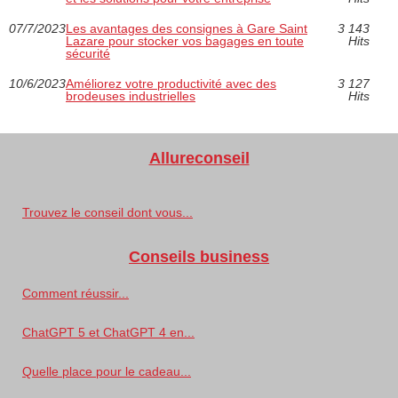
07/7/2023
Les avantages des consignes à Gare Saint
3 143
Lazare pour stocker vos bagages en toute
Hits
sécurité
10/6/2023
Améliorez votre productivité avec des
3 127
brodeuses industrielles
Hits
Allureconseil
Trouvez le conseil dont vous...
Conseils business
Comment réussir...
ChatGPT 5 et ChatGPT 4 en...
Quelle place pour le cadeau...