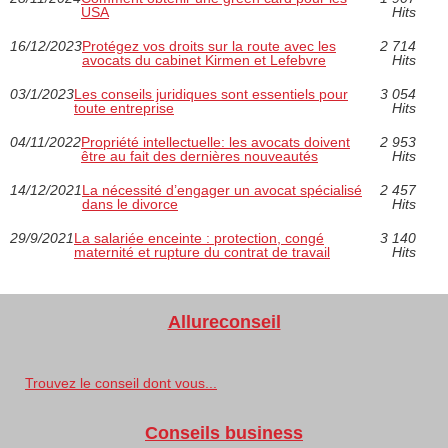
USA
Hits
16/12/2023
Protégez vos droits sur la route avec les
2 714
avocats du cabinet Kirmen et Lefebvre
Hits
03/1/2023
Les conseils juridiques sont essentiels pour
3 054
toute entreprise
Hits
04/11/2022
Propriété intellectuelle: les avocats doivent
2 953
être au fait des dernières nouveautés
Hits
14/12/2021
La nécessité d’engager un avocat spécialisé
2 457
dans le divorce
Hits
29/9/2021
La salariée enceinte : protection, congé
3 140
maternité et rupture du contrat de travail
Hits
Allureconseil
Trouvez le conseil dont vous...
Conseils business