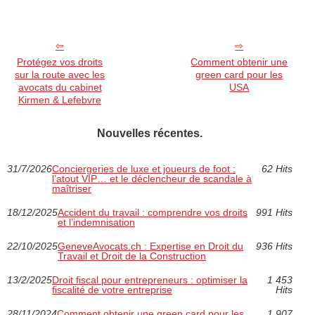
Protégez vos droits
Comment obtenir une
sur la route avec les
green card pour les
avocats du cabinet
USA
Kirmen & Lefebvre
Nouvelles récentes.
31/7/2026
Conciergeries de luxe et joueurs de foot :
62 Hits
l’atout VIP… et le déclencheur de scandale à
maîtriser
18/12/2025
Accident du travail : comprendre vos droits
991 Hits
et l’indemnisation
22/10/2025
GeneveAvocats.ch : Expertise en Droit du
936 Hits
Travail et Droit de la Construction
13/2/2025
Droit fiscal pour entrepreneurs : optimiser la
1 453
fiscalité de votre entreprise
Hits
28/11/2024
Comment obtenir une green card pour les
1 907