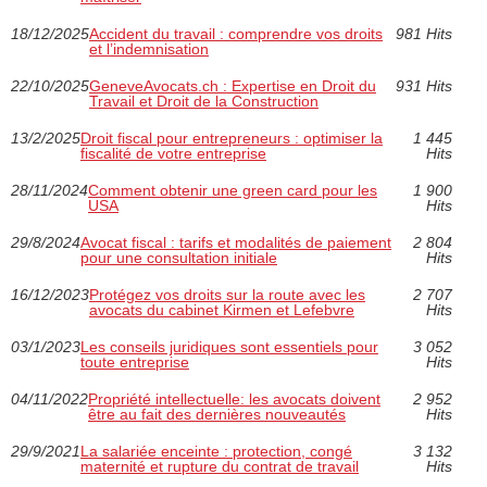
18/12/2025
Accident du travail : comprendre vos droits
981 Hits
et l’indemnisation
22/10/2025
GeneveAvocats.ch : Expertise en Droit du
931 Hits
Travail et Droit de la Construction
13/2/2025
Droit fiscal pour entrepreneurs : optimiser la
1 445
fiscalité de votre entreprise
Hits
28/11/2024
Comment obtenir une green card pour les
1 900
USA
Hits
29/8/2024
Avocat fiscal : tarifs et modalités de paiement
2 804
pour une consultation initiale
Hits
16/12/2023
Protégez vos droits sur la route avec les
2 707
avocats du cabinet Kirmen et Lefebvre
Hits
03/1/2023
Les conseils juridiques sont essentiels pour
3 052
toute entreprise
Hits
04/11/2022
Propriété intellectuelle: les avocats doivent
2 952
être au fait des dernières nouveautés
Hits
29/9/2021
La salariée enceinte : protection, congé
3 132
maternité et rupture du contrat de travail
Hits