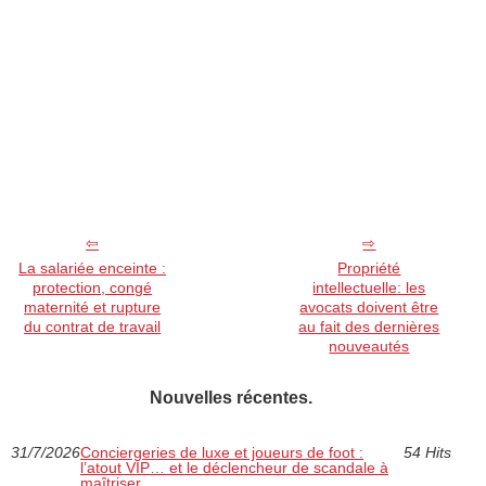
La salariée enceinte :
Propriété
protection, congé
intellectuelle: les
maternité et rupture
avocats doivent être
du contrat de travail
au fait des dernières
nouveautés
Nouvelles récentes.
31/7/2026
Conciergeries de luxe et joueurs de foot :
54 Hits
l’atout VIP… et le déclencheur de scandale à
maîtriser