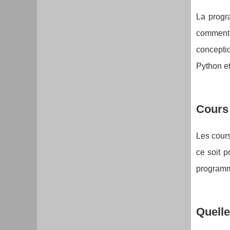
La progr
comment l
concepti
Python et
Cours 
Les cours
ce soit 
programme
Quelle