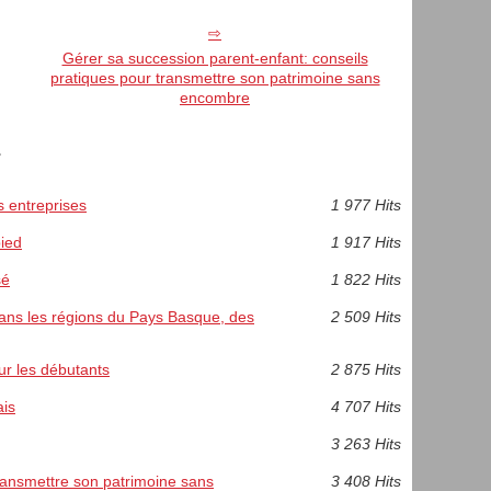
Gérer sa succession parent-enfant: conseils
pratiques pour transmettre son patrimoine sans
encombre
.
s entreprises
1 977 Hits
ied
1 917 Hits
sé
1 822 Hits
ans les régions du Pays Basque, des
2 509 Hits
ur les débutants
2 875 Hits
ais
4 707 Hits
3 263 Hits
transmettre son patrimoine sans
3 408 Hits