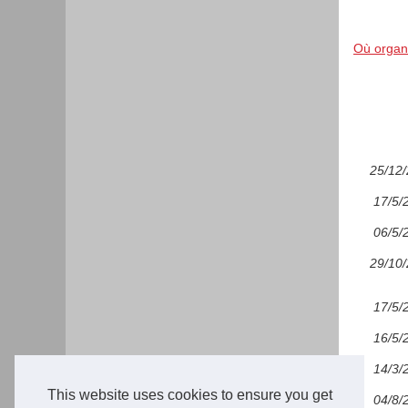
Où organ
25/12
17/5/
06/5/
29/10
17/5/
16/5/
14/3/
This website uses cookies to ensure you get
04/8/