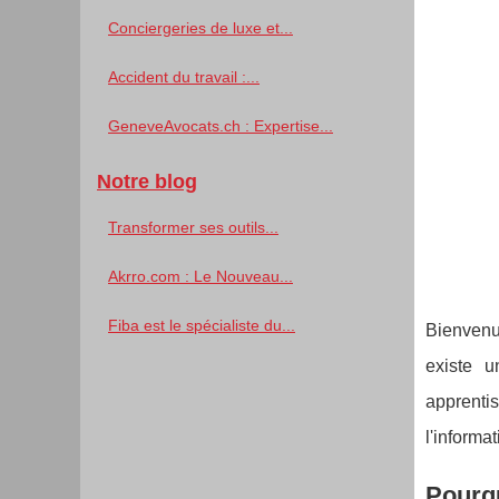
Conciergeries de luxe et...
Accident du travail :...
GeneveAvocats.ch : Expertise...
Notre blog
Transformer ses outils...
Akrro.com : Le Nouveau...
Fiba est le spécialiste du...
Bienvenue
existe u
apprenti
l'informa
Pourqu