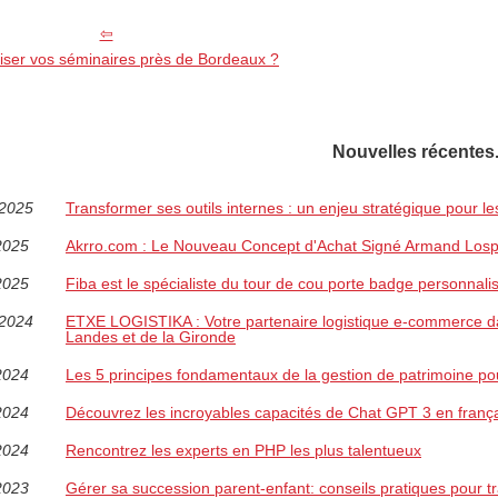
iser vos séminaires près de Bordeaux ?
Nouvelles récentes
/2025
Transformer ses outils internes : un enjeu stratégique pour le
2025
Akrro.com : Le Nouveau Concept d'Achat Signé Armand Losp
2025
Fiba est le spécialiste du tour de cou porte badge personnali
/2024
ETXE LOGISTIKA : Votre partenaire logistique e-commerce d
Landes et de la Gironde
2024
Les 5 principes fondamentaux de la gestion de patrimoine po
2024
Découvrez les incroyables capacités de Chat GPT 3 en franç
2024
Rencontrez les experts en PHP les plus talentueux
2023
Gérer sa succession parent-enfant: conseils pratiques pour 