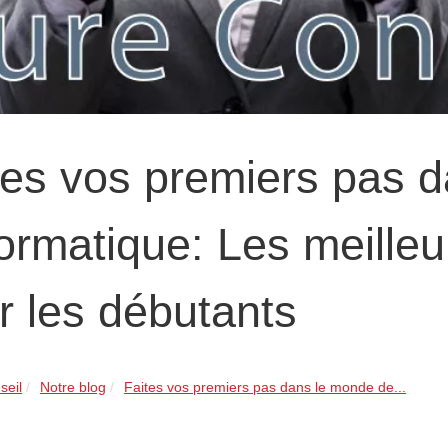
tes vos premiers pas 
nformatique: Les meille
r les débutants
seil
Notre blog
Faites vos premiers pas dans le monde de...