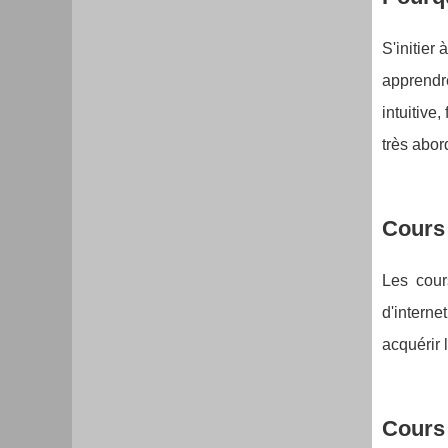
S'initier
apprendre
intuitive
très abor
Cours 
Les cour
d'interne
acquérir
Cours