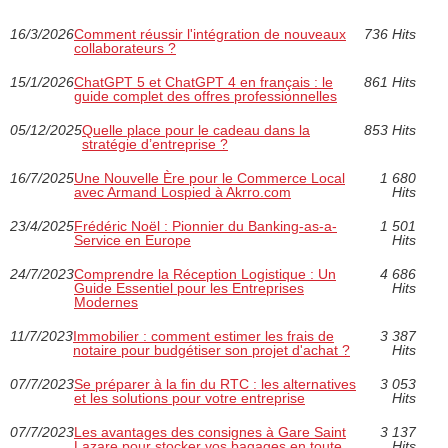
16/3/2026
Comment réussir l'intégration de nouveaux
736 Hits
collaborateurs ?
15/1/2026
ChatGPT 5 et ChatGPT 4 en français : le
861 Hits
guide complet des offres professionnelles
05/12/2025
Quelle place pour le cadeau dans la
853 Hits
stratégie d’entreprise ?
16/7/2025
Une Nouvelle Ère pour le Commerce Local
1 680
avec Armand Lospied à Akrro.com
Hits
23/4/2025
Frédéric Noël : Pionnier du Banking-as-a-
1 501
Service en Europe
Hits
24/7/2023
Comprendre la Réception Logistique : Un
4 686
Guide Essentiel pour les Entreprises
Hits
Modernes
11/7/2023
Immobilier : comment estimer les frais de
3 387
notaire pour budgétiser son projet d'achat ?
Hits
07/7/2023
Se préparer à la fin du RTC : les alternatives
3 053
et les solutions pour votre entreprise
Hits
07/7/2023
Les avantages des consignes à Gare Saint
3 137
Lazare pour stocker vos bagages en toute
Hits