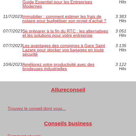
Guide Essentiel pour les Entreprises
Hits
Modernes
11/7/2023
Immobilier : comment estimer les frais de
3 383
notaire pour budgétiser son projet d'achat ?
Hits
07/7/2023
Se préparer à la fin du RTC : les alternatives
3 051
et les solutions pour votre entreprise
Hits
07/7/2023
Les avantages des consignes à Gare Saint
3 135
Lazare pour stocker vos bagages en toute
Hits
sécurité
10/6/2023
Améliorez votre productivité avec des
3 122
brodeuses industrielles
Hits
Allureconseil
Trouvez le conseil dont vous...
Conseils business
Comment réussir...