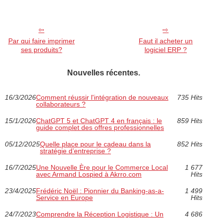
Par qui faire imprimer
Faut il acheter un
ses produits?
logiciel ERP ?
Nouvelles récentes.
16/3/2026
Comment réussir l'intégration de nouveaux
735 Hits
collaborateurs ?
15/1/2026
ChatGPT 5 et ChatGPT 4 en français : le
859 Hits
guide complet des offres professionnelles
05/12/2025
Quelle place pour le cadeau dans la
852 Hits
stratégie d’entreprise ?
16/7/2025
Une Nouvelle Ère pour le Commerce Local
1 677
avec Armand Lospied à Akrro.com
Hits
23/4/2025
Frédéric Noël : Pionnier du Banking-as-a-
1 499
Service en Europe
Hits
24/7/2023
Comprendre la Réception Logistique : Un
4 686