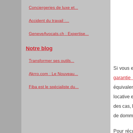
Conciergeries de luxe et...
Accident du travail :...
GeneveAvocats.ch : Expertise...
Notre blog
Transformer ses outils...
Si vous e
Akrro.com : Le Nouveau...
garantie 
Fiba est le spécialiste du...
équivalen
locative 
des cas, 
de dommag
Pour réc