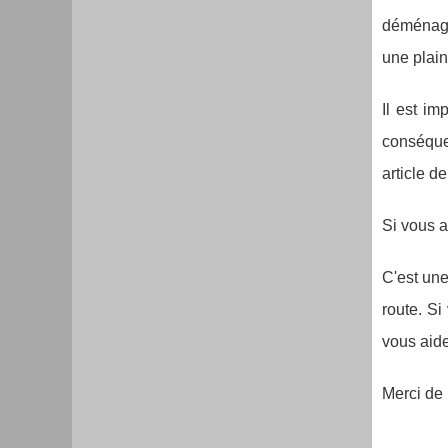
déménage
une plain
Il est im
conséquen
article d
Si vous a
C'est une
route. Si
vous aide
Merci de 