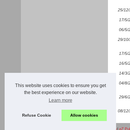
25/12
17/5/
06/5/
29/10
17/5/
16/5/
14/3/
04/8/
This website uses cookies to ensure you get
the best experience on our website.
29/6/
Learn more
08/12
Refuse Cookie
Allow cookies
© 2026
Allureconseil.fr
|
Liste site internet
|
Cookies Policy
|
eZ Pu