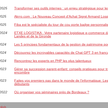
/2025
Transformer ses outils internes : un enjeu stratégique pour le
2025
Akrro.com : Le Nouveau Concept d'Achat Signé Armand Losp
2025
Fiba est le spécialiste du tour de cou porte badge personnali
/2024
ETXE LOGISTIKA : Votre partenaire logistique e-commerce d
Landes et de la Gironde
2024
Les 5 principes fondamentaux de la gestion de patrimoine po
2024
Découvrez les incroyables capacités de Chat GPT 3 en franç
2024
Rencontrez les experts en PHP les plus talentueux
2023
Gérer sa succession parent-enfant: conseils pratiques pour 
encombre
2023
Faites vos premiers pas dans le monde de l'informatique: Les 
débutants
/2022
Où organiser vos séminaires près de Bordeaux ?
blish