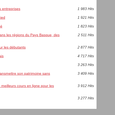
s entreprises
1 983 Hits
ied
1 921 Hits
sé
1 823 Hits
ans les régions du Pays Basque, des
2 511 Hits
ur les débutants
2 877 Hits
ais
4 717 Hits
3 263 Hits
transmettre son patrimoine sans
3 409 Hits
meilleurs cours en ligne pour les
3 912 Hits
3 277 Hits