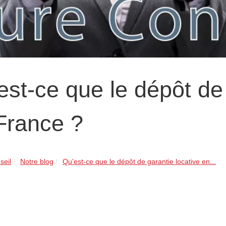
est-ce que le dépôt de 
France ?‎
seil
Notre blog
Qu'est-ce que le dépôt de garantie locative en...