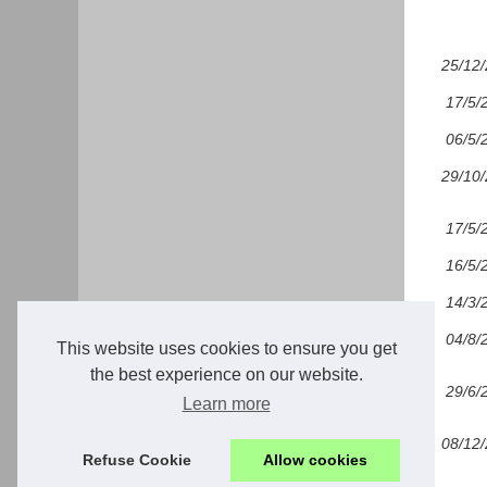
25/12
17/5/
06/5/
29/10
17/5/
16/5/
14/3/
04/8/
This website uses cookies to ensure you get
the best experience on our website.
29/6/
Learn more
08/12
Refuse Cookie
Allow cookies