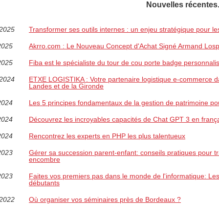
Nouvelles récentes
/2025
Transformer ses outils internes : un enjeu stratégique pour le
2025
Akrro.com : Le Nouveau Concept d'Achat Signé Armand Losp
2025
Fiba est le spécialiste du tour de cou porte badge personnali
/2024
ETXE LOGISTIKA : Votre partenaire logistique e-commerce d
Landes et de la Gironde
2024
Les 5 principes fondamentaux de la gestion de patrimoine po
2024
Découvrez les incroyables capacités de Chat GPT 3 en franç
2024
Rencontrez les experts en PHP les plus talentueux
2023
Gérer sa succession parent-enfant: conseils pratiques pour 
encombre
2023
Faites vos premiers pas dans le monde de l'informatique: Les 
débutants
/2022
Où organiser vos séminaires près de Bordeaux ?