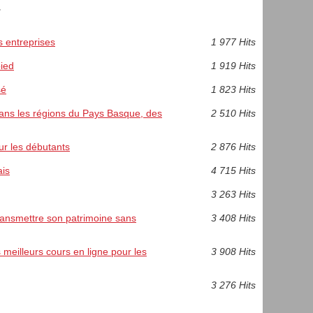
.
s entreprises
1 977 Hits
ied
1 919 Hits
sé
1 823 Hits
ans les régions du Pays Basque, des
2 510 Hits
ur les débutants
2 876 Hits
ais
4 715 Hits
3 263 Hits
transmettre son patrimoine sans
3 408 Hits
meilleurs cours en ligne pour les
3 908 Hits
3 276 Hits