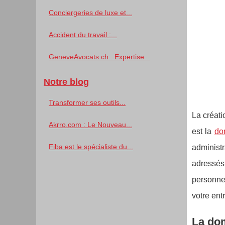
Conciergeries de luxe et...
Accident du travail :...
GeneveAvocats.ch : Expertise...
Notre blog
Transformer ses outils...
La créat
Akrro.com : Le Nouveau...
est la
do
Fiba est le spécialiste du...
administr
adressés
personnel
votre ent
La dom