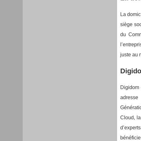
La domici
siège soc
du Comme
l’entrepr
juste au 
Digido
Digidom e
adresse 
Génératio
Cloud, la
d’expert
bénéficie