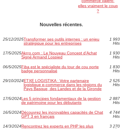
commerce valent-
elles vraiment le coup
?
Nouvelles récentes.
25/12/2025
Transformer ses outils internes : un enjeu
1 993
stratégique pour les entreprises
Hits
17/5/2025
Akrro.com : Le Nouveau Concept d'Achat
1 930
Signé Armand Lospied
Hits
06/5/2025
Fiba est le spécialiste du tour de cou porte
1 830
badge personnalisé
Hits
29/10/2024
ETXE LOGISTIKA : Votre partenaire
2 525
logistique e-commerce dans les régions du
Hits
Pays Basque, des Landes et de la Gironde
17/5/2024
Les 5 principes fondamentaux de la gestion
2 887
de patrimoine pour les débutants
Hits
16/5/2024
Découvrez les incroyables capacités de Chat
4 744
GPT 3 en français
Hits
14/3/2024
Rencontrez les experts en PHP les plus
3 270