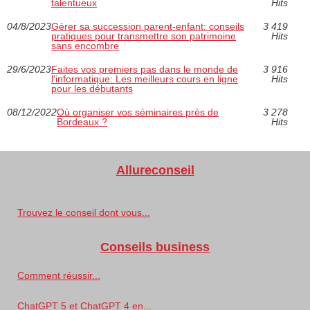
talentueux
Hits
04/8/2023
Gérer sa succession parent-enfant: conseils
3 419
pratiques pour transmettre son patrimoine
Hits
sans encombre
29/6/2023
Faites vos premiers pas dans le monde de
3 916
l'informatique: Les meilleurs cours en ligne
Hits
pour les débutants
08/12/2022
Où organiser vos séminaires près de
3 278
Bordeaux ?
Hits
Allureconseil
Trouvez le conseil dont vous...
Conseils business
Comment réussir...
ChatGPT 5 et ChatGPT 4 en...