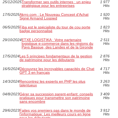
25/12/2025
Transformer ses outils internes : un enjeu
1 977
stratégique pour les entreprises
Hits
17/5/2025
Akrro.com : Le Nouveau Concept d'Achat
1 920
Signé Armand Lospied
Hits
06/5/2025
Fiba est le spécialiste du tour de cou porte
1 823
badge personnalisé
Hits
29/10/2024
ETXE LOGISTIKA : Votre partenaire
2 511
logistique e-commerce dans les régions du
Hits
Pays Basque, des Landes et de la Gironde
17/5/2024
Les 5 principes fondamentaux de la gestion
2 876
de patrimoine pour les débutants
Hits
16/5/2024
Découvrez les incroyables capacités de Chat
4 717
GPT 3 en français
Hits
14/3/2024
Rencontrez les experts en PHP les plus
3 263
talentueux
Hits
04/8/2023
Gérer sa succession parent-enfant: conseils
3 409
pratiques pour transmettre son patrimoine
Hits
sans encombre
29/6/2023
Faites vos premiers pas dans le monde de
3 912
l'informatique: Les meilleurs cours en ligne
Hits
pour les débutants