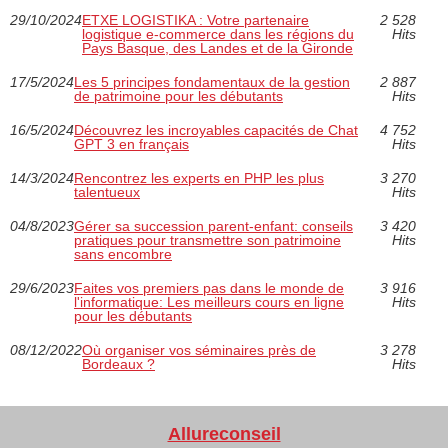
29/10/2024
ETXE LOGISTIKA : Votre partenaire
2 528
logistique e-commerce dans les régions du
Hits
Pays Basque, des Landes et de la Gironde
17/5/2024
Les 5 principes fondamentaux de la gestion
2 887
de patrimoine pour les débutants
Hits
16/5/2024
Découvrez les incroyables capacités de Chat
4 752
GPT 3 en français
Hits
14/3/2024
Rencontrez les experts en PHP les plus
3 270
talentueux
Hits
04/8/2023
Gérer sa succession parent-enfant: conseils
3 420
pratiques pour transmettre son patrimoine
Hits
sans encombre
29/6/2023
Faites vos premiers pas dans le monde de
3 916
l'informatique: Les meilleurs cours en ligne
Hits
pour les débutants
08/12/2022
Où organiser vos séminaires près de
3 278
Bordeaux ?
Hits
Allureconseil