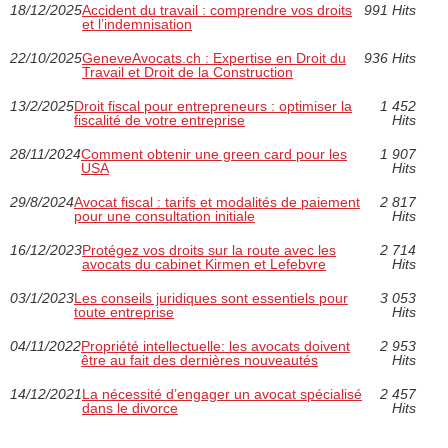
18/12/2025
Accident du travail : comprendre vos droits
991 Hits
et l’indemnisation
22/10/2025
GeneveAvocats.ch : Expertise en Droit du
936 Hits
Travail et Droit de la Construction
13/2/2025
Droit fiscal pour entrepreneurs : optimiser la
1 452
fiscalité de votre entreprise
Hits
28/11/2024
Comment obtenir une green card pour les
1 907
USA
Hits
29/8/2024
Avocat fiscal : tarifs et modalités de paiement
2 817
pour une consultation initiale
Hits
16/12/2023
Protégez vos droits sur la route avec les
2 714
avocats du cabinet Kirmen et Lefebvre
Hits
03/1/2023
Les conseils juridiques sont essentiels pour
3 053
toute entreprise
Hits
04/11/2022
Propriété intellectuelle: les avocats doivent
2 953
être au fait des dernières nouveautés
Hits
14/12/2021
La nécessité d’engager un avocat spécialisé
2 457
dans le divorce
Hits